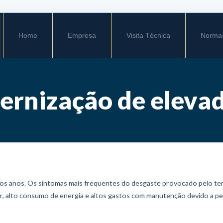
Home
Empresa
Visita Técnica
Norma
rnização de eleva
os anos. Os sintomas mais frequentes do desgaste provocado pelo tem
r, alto consumo de energia e altos gastos com manutenção devido a peç