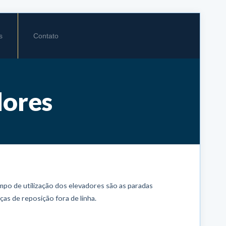
s
Contato
dores
po de utilização dos elevadores são as paradas
as de reposição fora de linha.