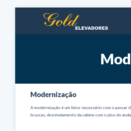
Mode
Modernização
A modernização é um fator necessário com o passar d
bruscas, desnivelamento da cabine com o piso do anda